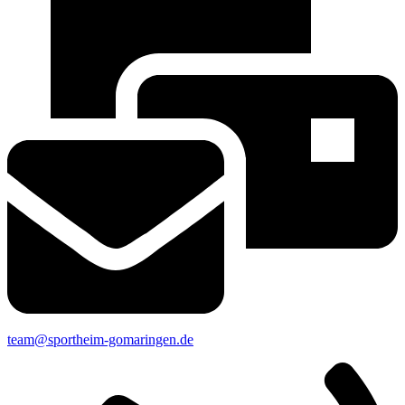
team@sportheim-gomaringen.de