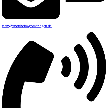
team@sportheim-gomaringen.de