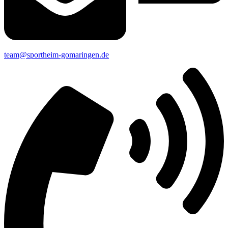
team@sportheim-gomaringen.de