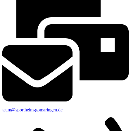
team@sportheim-gomaringen.de