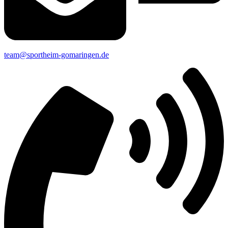
team@sportheim-gomaringen.de