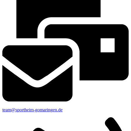
team@sportheim-gomaringen.de