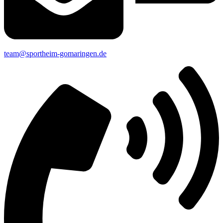
team@sportheim-gomaringen.de