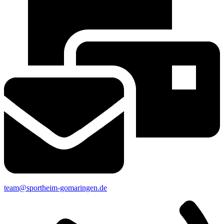
team@sportheim-gomaringen.de