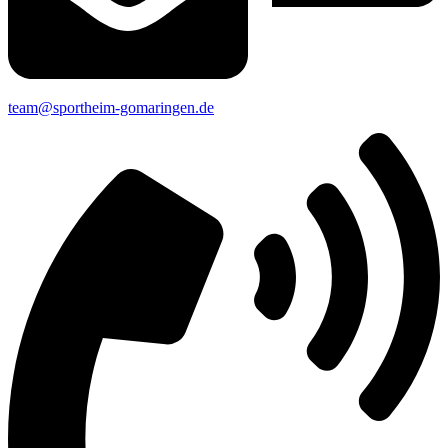
team@sportheim-gomaringen.de