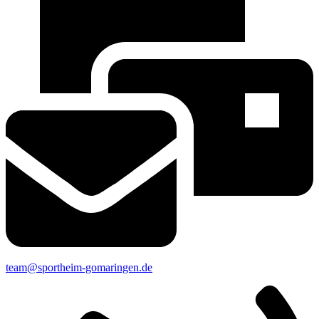
team@sportheim-gomaringen.de